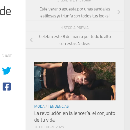
SIGUIENTE HISTORIA
 de
Este verano apuesta por unas sandalias
estilosas ¡y triunfa con todos tus looks!
HISTORIA PREVIA
Celebra este 8 de marzo por todo lo alto
con estas 4 ideas
SHARE
MODA
/
TENDENCIAS
La revolución en la lencería: el conjunto
de tu vida
26 OCTUBRE 2025