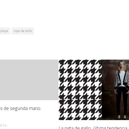
playa
ropa de baño
os de segunda mano:
2014
La pata de gallo, última tendencia