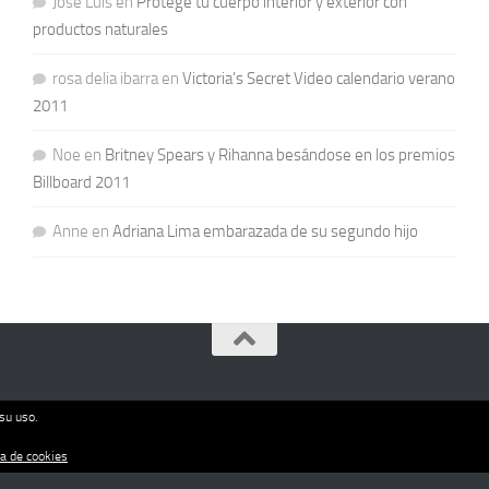
Jose Luis
en
Protege tu cuerpo interior y exterior con
productos naturales
rosa delia ibarra
en
Victoria’s Secret Video calendario verano
2011
Noe
en
Britney Spears y Rihanna besándose en los premios
Billboard 2011
Anne
en
Adriana Lima embarazada de su segundo hijo
su uso.
ca de cookies