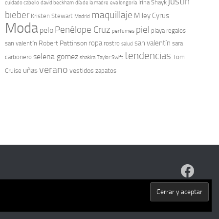
justin
Irina Shayk
cuidado cabello
david beckham
día de la madre
eva longoria
maquillaje
bieber
Miley Cyrus
Kristen Stewart
Madrid
Moda
Penélope Cruz
piel
pelo
playa
regalos
perfumes
ropa
san valentín
Robert Pattinson
san valentín
rostro
sara
salud
tendencias
selena gomez
carbonero
Tom
shakira
Taylor Swift
verano
uñas
vestidos
Cruise
zapatos