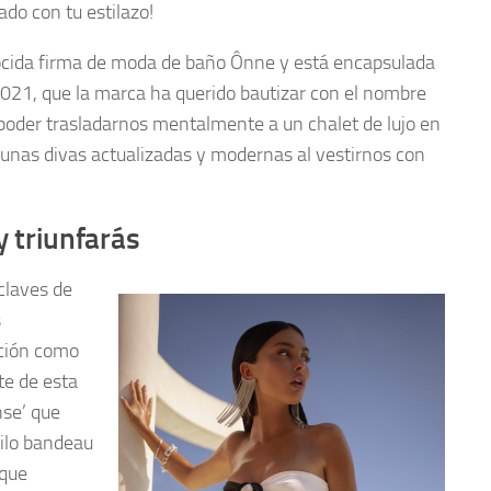
do con tu estilazo!
nocida firma de moda de baño Ônne y está encapsulada
021, que la marca ha querido bautizar con el nombre
poder trasladarnos mentalmente a un chalet de lujo en
 unas divas actualizadas y modernas al vestirnos con
y triunfarás
claves de
s
ción como
te de esta
nse’ que
tilo bandeau
 que