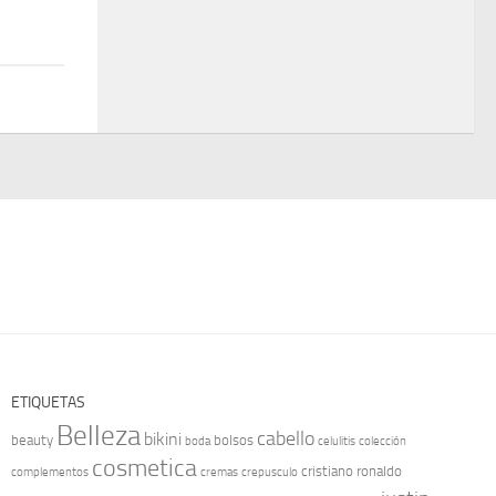
ETIQUETAS
Belleza
cabello
bikini
beauty
bolsos
boda
celulitis
colección
cosmetica
cristiano ronaldo
complementos
cremas
crepusculo