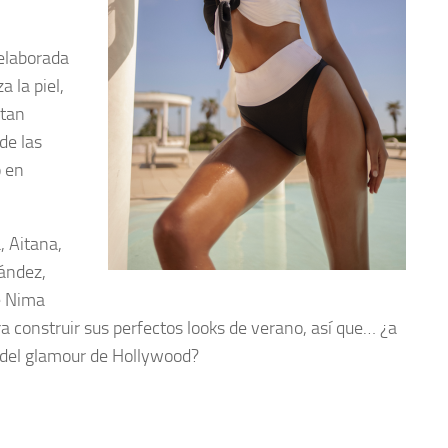
 elaborada
a la piel,
 tan
de las
o en
, Aitana,
nández,
de Nima
ra construir sus perfectos looks de verano, así que… ¿a
 del glamour de Hollywood?