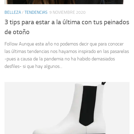
BELLEZA
/
TENDENCIAS
9 NOVIEMBRE 2020
3 tips para estar a la última con tus peinados
de otoño
Follow Aunque este año no podemos decir que para conocer
las últimas tendencias nos hayamos inspirado en las pasarelas
-pues a causa de la pandemia no ha habido demasiados
desfiles- si que hay algunos...