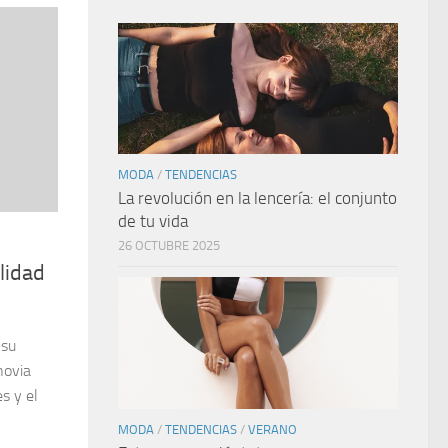
MODA
/
TENDENCIAS
La revolución en la lencería: el conjunto
de tu vida
26 OCTUBRE 2025
lidad
 su
novia
s y el
MODA
/
TENDENCIAS
/
VERANO