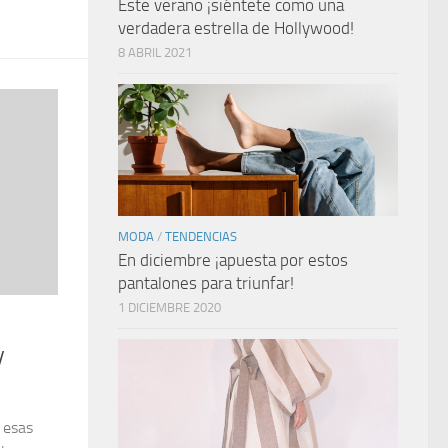
Este verano ¡siéntete como una
verdadera estrella de Hollywood!
8 ABRIL 2021
MODA
/
TENDENCIAS
En diciembre ¡apuesta por estos
pantalones para triunfar!
1 DICIEMBRE 2020
y
 esas