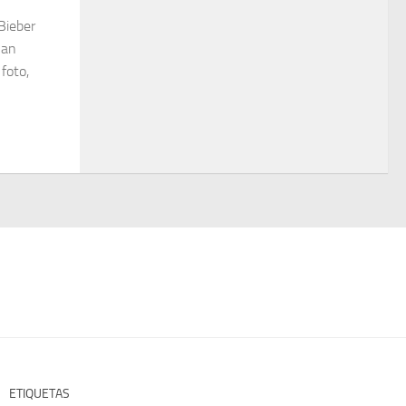
Bieber
han
foto,
ETIQUETAS