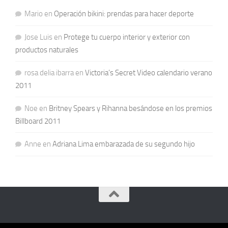
Mario
en
Operación bikini: prendas para hacer deporte
Jose Luis
en
Protege tu cuerpo interior y exterior con
productos naturales
rosa delia ibarra
en
Victoria’s Secret Video calendario verano
2011
Noe
en
Britney Spears y Rihanna besándose en los premios
Billboard 2011
Anne
en
Adriana Lima embarazada de su segundo hijo