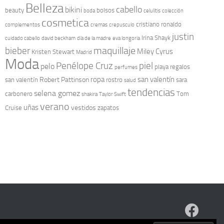
Belleza
cabello
bikini
beauty
bolsos
boda
celulitis
colección
cosmetica
cristiano ronaldo
complementos
cremas
crepusculo
justin
Irina Shayk
cuidado cabello
david beckham
día de la madre
eva longoria
maquillaje
bieber
Miley Cyrus
Kristen Stewart
Madrid
Moda
Penélope Cruz
piel
pelo
playa
regalos
perfumes
ropa
san valentín
Robert Pattinson
san valentín
rostro
sara
salud
tendencias
selena gomez
carbonero
Tom
shakira
Taylor Swift
verano
uñas
vestidos
Cruise
zapatos