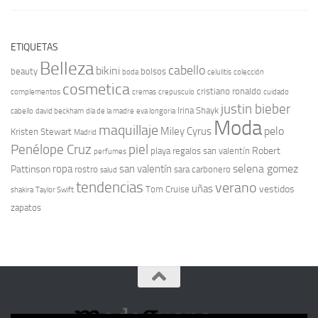
ETIQUETAS
Belleza
cabello
bikini
beauty
bolsos
boda
celulitis
colección
cosmetica
cristiano ronaldo
complementos
cremas
crepusculo
cuidado
justin bieber
Irina Shayk
cabello
david beckham
día de la madre
eva longoria
Moda
maquillaje
pelo
Miley Cyrus
Kristen Stewart
Madrid
Penélope Cruz
piel
Robert
playa
regalos san valentín
perfumes
selena gomez
ropa
san valentín
Pattinson
rostro
sara carbonero
salud
tendencias
verano
uñas
vestidos
Tom Cruise
shakira
Taylor Swift
zapatos