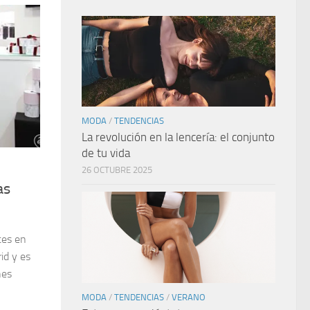
MODA
/
TENDENCIAS
La revolución en la lencería: el conjunto
de tu vida
26 OCTUBRE 2025
as
tes en
id y es
nes
MODA
/
TENDENCIAS
/
VERANO