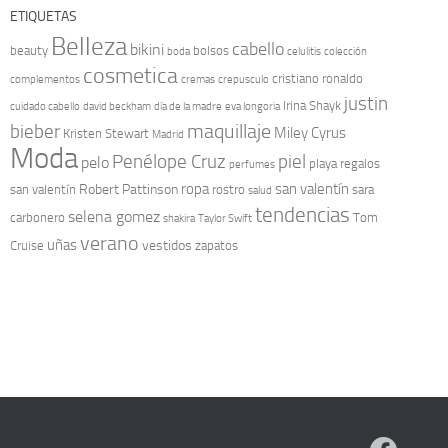
ETIQUETAS
Belleza
cabello
bikini
beauty
bolsos
boda
celulitis
colección
cosmetica
cristiano ronaldo
complementos
cremas
crepusculo
justin
Irina Shayk
cuidado cabello
david beckham
día de la madre
eva longoria
maquillaje
bieber
Miley Cyrus
Kristen Stewart
Madrid
Moda
Penélope Cruz
piel
pelo
playa
regalos
perfumes
ropa
san valentín
Robert Pattinson
san valentín
rostro
sara
salud
tendencias
selena gomez
carbonero
Tom
shakira
Taylor Swift
verano
uñas
vestidos
Cruise
zapatos