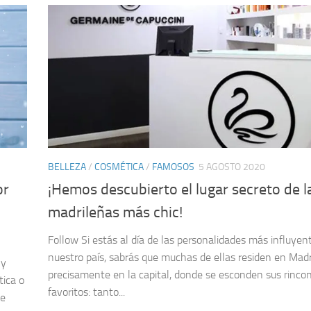
BELLEZA
/
COSMÉTICA
/
FAMOSOS
5 AGOSTO 2020
or
¡Hemos descubierto el lugar secreto de l
madrileñas más chic!
Follow Si estás al día de las personalidades más influyen
nuestro país, sabrás que muchas de ellas residen en Madr
 y
precisamente en la capital, donde se esconden sus rinco
tica o
favoritos: tanto...
de