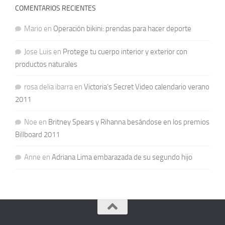
COMENTARIOS RECIENTES
Mario
en
Operación bikini: prendas para hacer deporte
Jose Luis
en
Protege tu cuerpo interior y exterior con
productos naturales
rosa delia ibarra
en
Victoria’s Secret Video calendario verano
2011
Noe
en
Britney Spears y Rihanna besándose en los premios
Billboard 2011
Anne
en
Adriana Lima embarazada de su segundo hijo