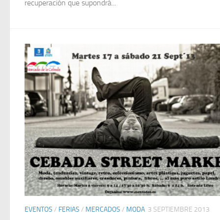
recuperación que supondrá...
EVENTOS
/
FERIAS
/
MERCADOS
/
MODA
3 SEPTIEMBRE 2013