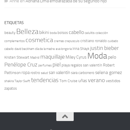
Anne
en
Adriana Lima embarazada de su segundo hijo
ETIQUETAS
Belleza
cabello
bikini
beauty
bolsos
boda
celulitis
colección
cosmetica
cristiano ronaldo
complementos
cremas
crepusculo
cuidado
justin bieber
Irina Shayk
cabello
david beckham
día de la madre
eva longoria
Moda
maquillaje
pelo
Miley Cyrus
Kristen Stewart
Madrid
Penélope Cruz
piel
Robert
playa
regalos san valentín
perfumes
selena gomez
ropa
san valentín
Pattinson
rostro
sara carbonero
salud
tendencias
verano
uñas
vestidos
Tom Cruise
shakira
Taylor Swift
zapatos