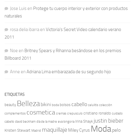
Jose Luis
en
Protege tu cuerpo interior y exterior con productos
naturales
rosa delia ibarra
en
Victoria’s Secret Video calendario verano
2011
Noe
en
Britney Spears y Rihanna besándose en los premios
Billboard 2011
Anne
en
Adriana Lima embarazada de su segundo hijo
ETIQUETAS
Belleza
cabello
bikini
beauty
bolsos
boda
celulitis
colección
cosmetica
cristiano ronaldo
complementos
cremas
crepusculo
cuidado
justin bieber
Irina Shayk
cabello
david beckham
día de la madre
eva longoria
Moda
maquillaje
pelo
Miley Cyrus
Kristen Stewart
Madrid