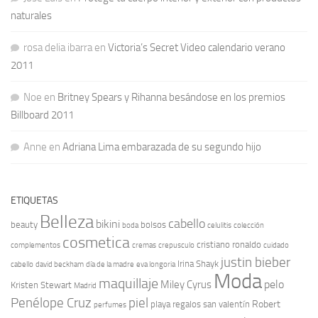
naturales
rosa delia ibarra
en
Victoria’s Secret Video calendario verano
2011
Noe
en
Britney Spears y Rihanna besándose en los premios
Billboard 2011
Anne
en
Adriana Lima embarazada de su segundo hijo
ETIQUETAS
Belleza
cabello
bikini
beauty
bolsos
boda
celulitis
colección
cosmetica
cristiano ronaldo
complementos
cremas
crepusculo
cuidado
justin bieber
Irina Shayk
cabello
david beckham
día de la madre
eva longoria
Moda
maquillaje
pelo
Miley Cyrus
Kristen Stewart
Madrid
Penélope Cruz
piel
Robert
playa
regalos san valentín
perfumes