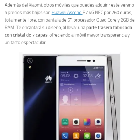
Además del Xiaomi, otros móviles que puedes adquirir este verano
a precios más bajos son
Huawei Ascend
P7 4G NFC por 260 euros,
totalmente libre, con pantalla de 5″, procesador Quad Core y 2GB de
RAM. Te encantará su diseño, al llevar una
parte trasera fabricada
con cristal de 7 capas
, ofreciendo al móvil mayor transparencia y
un tacto espectacular.