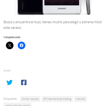
Busca y encuentra el tuyo, tienes mucho para elegir y estrena móvil
este verano.
Comparte esto:
SHARE
Etiquetas:
chinos marcas
JM Internacional trading
móviles
venta móviles online