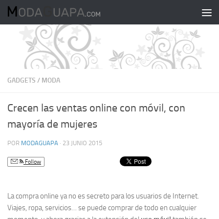
Saltar al contenido
GADGETS
/
MODA
Crecen las ventas online con móvil, con
mayoría de mujeres
POR
MODAGUAPA
·
23 JUNIO 2015
Follow
La compra online ya no es secreto para los usuarios de Internet.
Viajes, ropa, servicios… se puede comprar de todo en cualquier