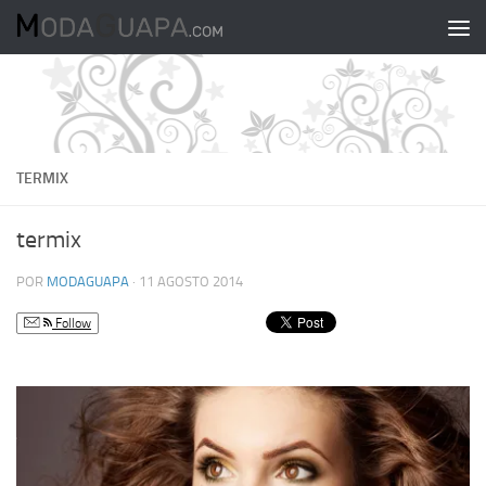
Saltar al contenido
TERMIX
termix
POR
MODAGUAPA
·
11 AGOSTO 2014
Follow