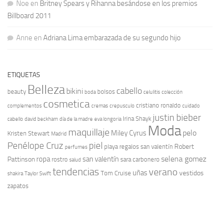
Noe
en
Britney Spears y Rihanna besándose en los premios
Billboard 2011
Anne
en
Adriana Lima embarazada de su segundo hijo
ETIQUETAS
Belleza
cabello
bikini
beauty
bolsos
boda
celulitis
colección
cosmetica
cristiano ronaldo
complementos
cremas
crepusculo
cuidado
justin bieber
Irina Shayk
cabello
david beckham
día de la madre
eva longoria
Moda
maquillaje
pelo
Miley Cyrus
Kristen Stewart
Madrid
Penélope Cruz
piel
Robert
playa
regalos san valentín
perfumes
selena gomez
ropa
san valentín
Pattinson
rostro
sara carbonero
salud
tendencias
verano
uñas
vestidos
Tom Cruise
shakira
Taylor Swift
zapatos