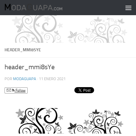
Saltar al contenido
HEADER_MMI8SYE
header_mmi8sYe
POR
MODAGUAPA
·
11 ENERO 2021
Follow