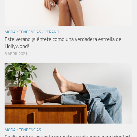
MODA
/
TENDENCIAS
/
VERANO
Este verano ¡siéntete como una verdadera estrella de
Hollywood!
8 ABRIL 2021
MODA
/
TENDENCIAS
En diciembre ¡apuesta por estos pantalones para triunfar!