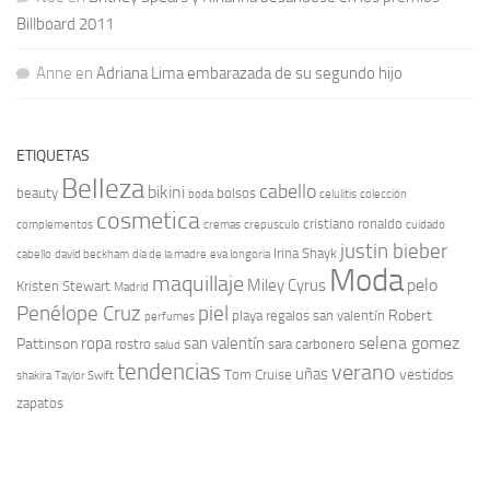
Billboard 2011
Anne
en
Adriana Lima embarazada de su segundo hijo
ETIQUETAS
Belleza
cabello
bikini
beauty
bolsos
boda
celulitis
colección
cosmetica
cristiano ronaldo
complementos
cremas
crepusculo
cuidado
justin bieber
Irina Shayk
cabello
david beckham
día de la madre
eva longoria
Moda
maquillaje
pelo
Miley Cyrus
Kristen Stewart
Madrid
Penélope Cruz
piel
Robert
playa
regalos san valentín
perfumes
selena gomez
ropa
san valentín
Pattinson
rostro
sara carbonero
salud
tendencias
verano
uñas
vestidos
Tom Cruise
shakira
Taylor Swift
zapatos