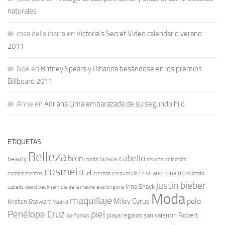
naturales
rosa delia ibarra
en
Victoria’s Secret Video calendario verano
2011
Noe
en
Britney Spears y Rihanna besándose en los premios
Billboard 2011
Anne
en
Adriana Lima embarazada de su segundo hijo
ETIQUETAS
Belleza
cabello
bikini
beauty
bolsos
boda
celulitis
colección
cosmetica
cristiano ronaldo
complementos
cremas
crepusculo
cuidado
justin bieber
Irina Shayk
cabello
david beckham
día de la madre
eva longoria
Moda
maquillaje
pelo
Miley Cyrus
Kristen Stewart
Madrid
Penélope Cruz
piel
Robert
playa
regalos san valentín
perfumes