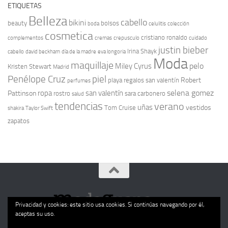
ETIQUETAS
Belleza
cabello
bikini
beauty
bolsos
boda
celulitis
colección
cosmetica
cristiano ronaldo
complementos
cremas
crepusculo
cuidado
justin bieber
Irina Shayk
cabello
david beckham
día de la madre
eva longoria
Moda
maquillaje
pelo
Miley Cyrus
Kristen Stewart
Madrid
Penélope Cruz
piel
Robert
playa
regalos san valentín
perfumes
selena gomez
ropa
san valentín
Pattinson
rostro
sara carbonero
salud
tendencias
verano
uñas
vestidos
Tom Cruise
shakira
Taylor Swift
zapatos
Privacidad y cookies: este sitio usa cookies. Si continúas navegando por él,
aceptas su uso.