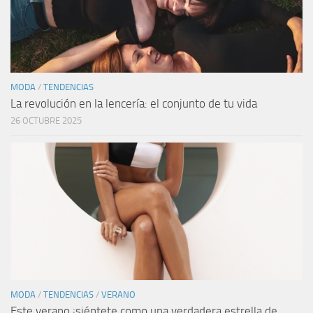
MODA
/
TENDENCIAS
La revolución en la lencería: el conjunto de tu vida
26 OCTUBRE 2025
MODA
/
TENDENCIAS
/
VERANO
Este verano ¡siéntete como una verdadera estrella de