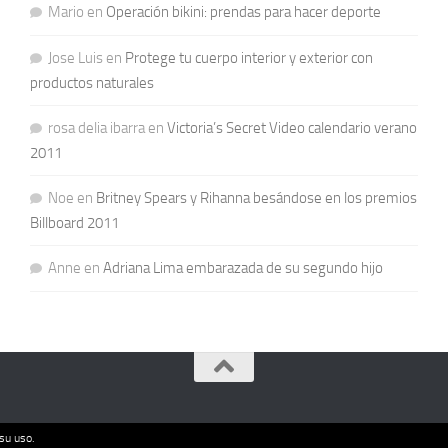
Mario
en
Operación bikini: prendas para hacer deporte
Jose Luis
en
Protege tu cuerpo interior y exterior con
productos naturales
rosa delia ibarra
en
Victoria’s Secret Video calendario verano
2011
Noe
en
Britney Spears y Rihanna besándose en los premios
Billboard 2011
Anne
en
Adriana Lima embarazada de su segundo hijo
su uso.