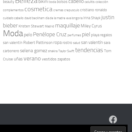
Belleza
cabello
bikini
beauty
bolsos
boda
celulitis
colección
cosmetica
cristiano ronaldo
complementos
cremas
crepusculo
justin
Irina Shayk
cuidado cabello
david beckham
día de la madre
eva longoria
maquillaje
bieber
Miley Cyrus
Kristen Stewart
Madrid
Moda
Penélope Cruz
piel
pelo
playa
regalos
perfumes
ropa
san valentín
Robert Pattinson
san valentín
rostro
sara
salud
tendencias
selena gomez
carbonero
Tom
shakira
Taylor Swift
verano
uñas
vestidos
Cruise
zapatos