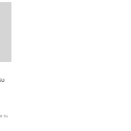
su
de su