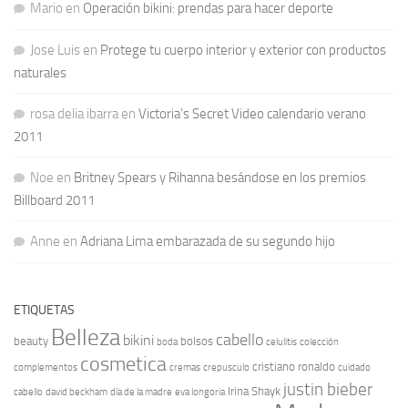
Mario
en
Operación bikini: prendas para hacer deporte
Jose Luis
en
Protege tu cuerpo interior y exterior con productos
naturales
rosa delia ibarra
en
Victoria’s Secret Video calendario verano
2011
Noe
en
Britney Spears y Rihanna besándose en los premios
Billboard 2011
Anne
en
Adriana Lima embarazada de su segundo hijo
ETIQUETAS
Belleza
cabello
bikini
beauty
bolsos
boda
celulitis
colección
cosmetica
cristiano ronaldo
complementos
cremas
crepusculo
cuidado
justin bieber
Irina Shayk
cabello
david beckham
día de la madre
eva longoria