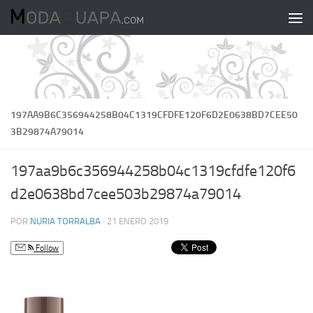
Saltar al contenido
197AA9B6C356944258B04C1319CFDFE120F6D2E0638BD7CEE50
3B29874A79014
197aa9b6c356944258b04c1319cfdfe120f6
d2e0638bd7cee503b29874a79014
POR
NURIA TORRALBA
·
21 ENERO 2019
Follow