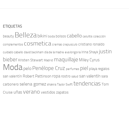
ETIQUETAS
Belleza
cabello
bikini
beauty
bolsos
boda
celulitis
colección
cosmetica
cristiano ronaldo
complementos
cremas
crepusculo
justin
Irina Shayk
cuidado cabello
david beckham
día de la madre
eva longoria
maquillaje
bieber
Miley Cyrus
Kristen Stewart
Madrid
Moda
Penélope Cruz
piel
pelo
playa
regalos
perfumes
ropa
san valentín
Robert Pattinson
san valentín
rostro
sara
salud
tendencias
selena gomez
carbonero
Tom
shakira
Taylor Swift
verano
uñas
vestidos
Cruise
zapatos