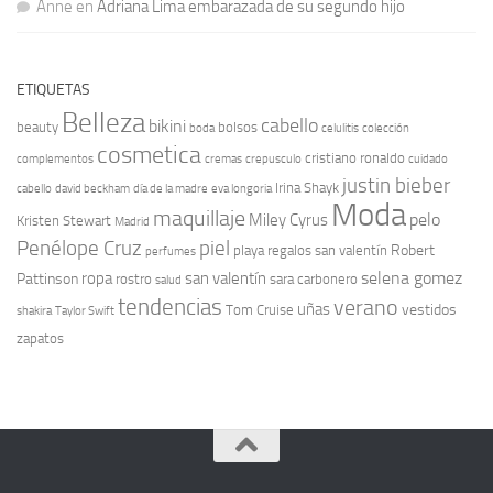
Anne
en
Adriana Lima embarazada de su segundo hijo
ETIQUETAS
Belleza
cabello
bikini
beauty
bolsos
boda
celulitis
colección
cosmetica
cristiano ronaldo
complementos
cremas
crepusculo
cuidado
justin bieber
Irina Shayk
cabello
david beckham
día de la madre
eva longoria
Moda
maquillaje
pelo
Miley Cyrus
Kristen Stewart
Madrid
Penélope Cruz
piel
Robert
playa
regalos san valentín
perfumes
selena gomez
ropa
san valentín
Pattinson
rostro
sara carbonero
salud
tendencias
verano
uñas
vestidos
Tom Cruise
shakira
Taylor Swift
zapatos