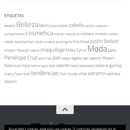
ETIQUETAS
Belleza
cabello
bikini
beauty
bolsos
boda
celulitis
colección
cosmetica
cristiano ronaldo
complementos
cremas
crepusculo
cuidado
justin bieber
Irina Shayk
cabello
david beckham
día de la madre
eva longoria
Moda
maquillaje
pelo
Miley Cyrus
Kristen Stewart
Madrid
Penélope Cruz
piel
Robert
playa
regalos san valentín
perfumes
selena gomez
ropa
san valentín
Pattinson
rostro
sara carbonero
salud
tendencias
verano
uñas
vestidos
Tom Cruise
shakira
Taylor Swift
zapatos
Privacidad y cookies: este sitio usa cookies. Si continúas navegando por él,