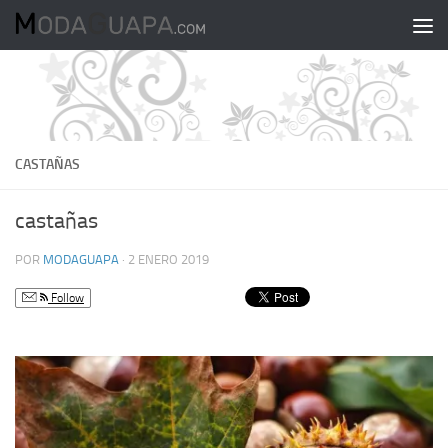
Saltar al contenido
CASTAÑAS
castañas
POR
MODAGUAPA
·
2 ENERO 2019
Follow