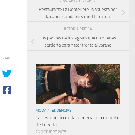
SIGUIENTE HISTORIA
Restaurante La Dentelliere, la apuesta por
la cocina saludable y mediterránea
HISTORIA PREVIA
Los perfiles de Instagram que no puedes
perderte para hacer frente al verano
SHARE
MODA
/
TENDENCIAS
La revolución en la lencería: el conjunto
de tu vida
26 OCTUBRE 2025