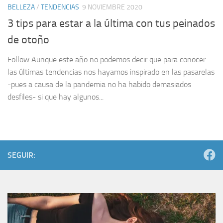
BELLEZA
/
TENDENCIAS
9 NOVIEMBRE 2020
3 tips para estar a la última con tus peinados
de otoño
Follow Aunque este año no podemos decir que para conocer
las últimas tendencias nos hayamos inspirado en las pasarelas
-pues a causa de la pandemia no ha habido demasiados
desfiles- si que hay algunos...
SEGUIR: