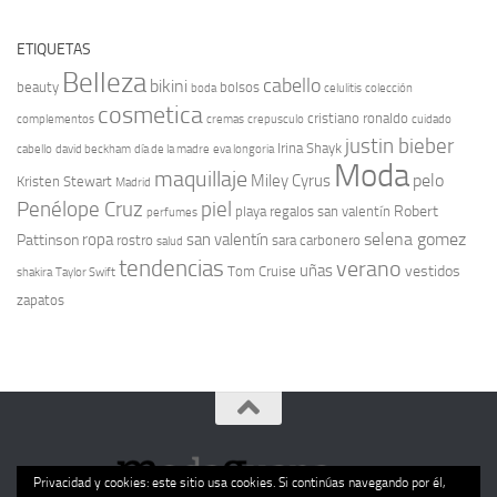
ETIQUETAS
Belleza
cabello
bikini
beauty
bolsos
boda
celulitis
colección
cosmetica
cristiano ronaldo
complementos
cremas
crepusculo
cuidado
justin bieber
Irina Shayk
cabello
david beckham
día de la madre
eva longoria
Moda
maquillaje
pelo
Miley Cyrus
Kristen Stewart
Madrid
Penélope Cruz
piel
Robert
playa
regalos san valentín
perfumes
selena gomez
ropa
san valentín
Pattinson
rostro
sara carbonero
salud
tendencias
verano
uñas
vestidos
Tom Cruise
shakira
Taylor Swift
zapatos
Privacidad y cookies: este sitio usa cookies. Si continúas navegando por él,