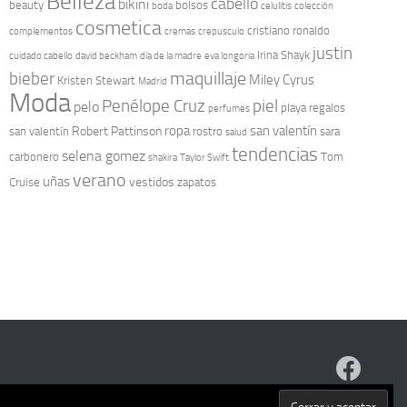
Belleza
cabello
bikini
beauty
bolsos
boda
celulitis
colección
cosmetica
cristiano ronaldo
complementos
cremas
crepusculo
justin
Irina Shayk
cuidado cabello
david beckham
día de la madre
eva longoria
maquillaje
bieber
Miley Cyrus
Kristen Stewart
Madrid
Moda
Penélope Cruz
piel
pelo
playa
regalos
perfumes
ropa
san valentín
Robert Pattinson
san valentín
rostro
sara
salud
tendencias
selena gomez
carbonero
Tom
shakira
Taylor Swift
verano
uñas
vestidos
Cruise
zapatos