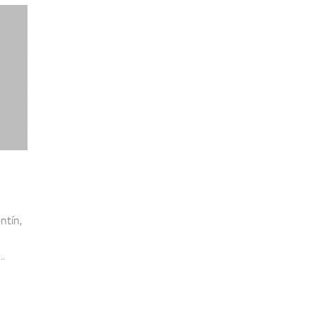
ntín,
..