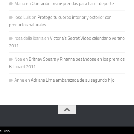
Mario
en
Operación bikini: prendas para hacer deporte
Jose Luis
en
Protege tu cuerpo interior y exterior con
productos naturales
rosa delia ibarra
en
Victoria’s Secret Video calendario verano
2011
Noe
en
Britney Spears y Rihanna besándose en los premios
Billboard 2011
Anne
en
Adriana Lima embarazada de su segundo hijo
su uso.