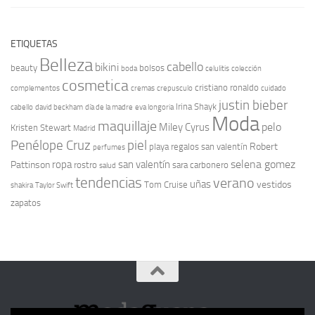
ETIQUETAS
Belleza
cabello
bikini
beauty
bolsos
boda
celulitis
colección
cosmetica
cristiano ronaldo
complementos
cremas
crepusculo
cuidado
justin bieber
Irina Shayk
cabello
david beckham
día de la madre
eva longoria
Moda
maquillaje
pelo
Miley Cyrus
Kristen Stewart
Madrid
Penélope Cruz
piel
Robert
playa
regalos san valentín
perfumes
selena gomez
ropa
san valentín
Pattinson
rostro
sara carbonero
salud
tendencias
verano
uñas
vestidos
Tom Cruise
shakira
Taylor Swift
zapatos