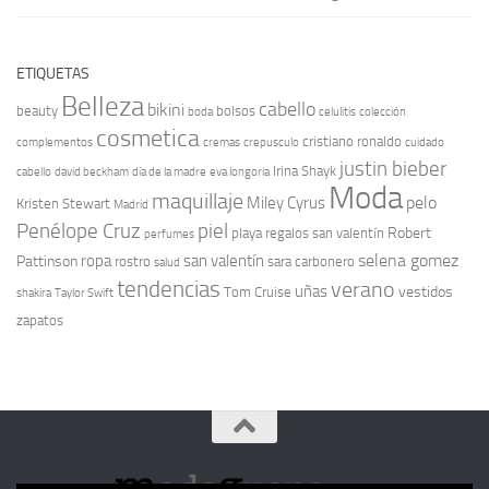
ETIQUETAS
Belleza
cabello
bikini
beauty
bolsos
boda
celulitis
colección
cosmetica
cristiano ronaldo
complementos
cremas
crepusculo
cuidado
justin bieber
Irina Shayk
cabello
david beckham
día de la madre
eva longoria
Moda
maquillaje
pelo
Miley Cyrus
Kristen Stewart
Madrid
Penélope Cruz
piel
Robert
playa
regalos san valentín
perfumes
selena gomez
ropa
san valentín
Pattinson
rostro
sara carbonero
salud
tendencias
verano
uñas
vestidos
Tom Cruise
shakira
Taylor Swift
zapatos