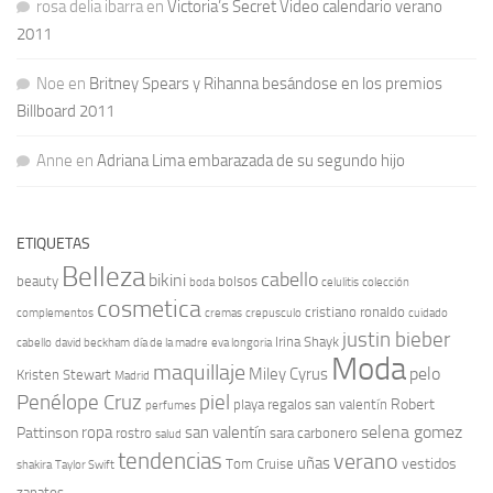
rosa delia ibarra
en
Victoria’s Secret Video calendario verano
2011
Noe
en
Britney Spears y Rihanna besándose en los premios
Billboard 2011
Anne
en
Adriana Lima embarazada de su segundo hijo
ETIQUETAS
Belleza
cabello
bikini
beauty
bolsos
boda
celulitis
colección
cosmetica
cristiano ronaldo
complementos
cremas
crepusculo
cuidado
justin bieber
Irina Shayk
cabello
david beckham
día de la madre
eva longoria
Moda
maquillaje
pelo
Miley Cyrus
Kristen Stewart
Madrid
Penélope Cruz
piel
Robert
playa
regalos san valentín
perfumes
selena gomez
ropa
san valentín
Pattinson
rostro
sara carbonero
salud
tendencias
verano
uñas
vestidos
Tom Cruise
shakira
Taylor Swift
zapatos