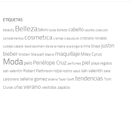
ETIQUETAS
Belleza
cabello
bikini
beauty
bolsos
boda
celulitis
colección
cosmetica
cristiano ronaldo
complementos
cremas
crepusculo
justin
Irina Shayk
cuidado cabello
david beckham
día de la madre
eva longoria
maquillaje
bieber
Miley Cyrus
Kristen Stewart
Madrid
Moda
Penélope Cruz
piel
pelo
playa
regalos
perfumes
ropa
san valentín
Robert Pattinson
san valentín
rostro
sara
salud
tendencias
selena gomez
carbonero
Tom
shakira
Taylor Swift
verano
uñas
vestidos
Cruise
zapatos