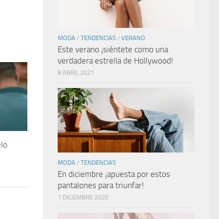
MODA
/
TENDENCIAS
/
VERANO
Este verano ¡siéntete como una
verdadera estrella de Hollywood!
8 ABRIL 2021
elo
MODA
/
TENDENCIAS
En diciembre ¡apuesta por estos
pantalones para triunfar!
1 DICIEMBRE 2020