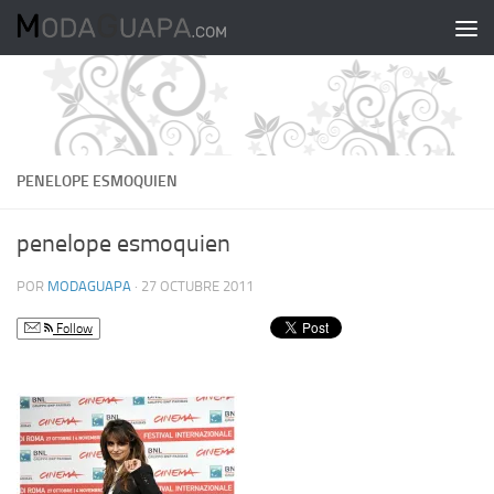
Saltar al contenido
PENELOPE ESMOQUIEN
penelope esmoquien
POR
MODAGUAPA
·
27 OCTUBRE 2011
Follow