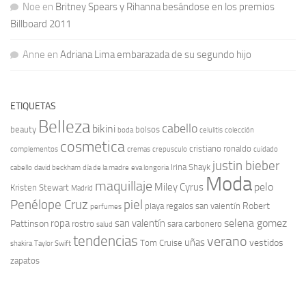
Noe
en
Britney Spears y Rihanna besándose en los premios
Billboard 2011
Anne
en
Adriana Lima embarazada de su segundo hijo
ETIQUETAS
Belleza
cabello
bikini
beauty
bolsos
boda
celulitis
colección
cosmetica
cristiano ronaldo
complementos
cremas
crepusculo
cuidado
justin bieber
Irina Shayk
cabello
david beckham
día de la madre
eva longoria
Moda
maquillaje
pelo
Miley Cyrus
Kristen Stewart
Madrid
Penélope Cruz
piel
Robert
playa
regalos san valentín
perfumes
selena gomez
ropa
san valentín
Pattinson
rostro
sara carbonero
salud
tendencias
verano
uñas
vestidos
Tom Cruise
shakira
Taylor Swift
zapatos