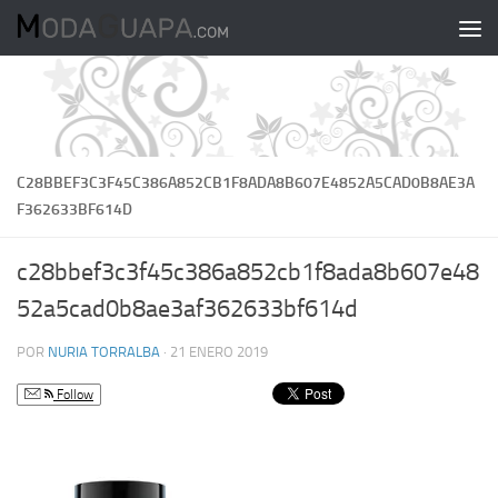
Saltar al contenido
C28BBEF3C3F45C386A852CB1F8ADA8B607E4852A5CAD0B8AE3A
F362633BF614D
c28bbef3c3f45c386a852cb1f8ada8b607e48
52a5cad0b8ae3af362633bf614d
POR
NURIA TORRALBA
·
21 ENERO 2019
Follow