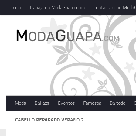
Inicio
Trabaja en ModaGuapa.com
Contactar con Moda
Saltar al contenido
Moda,
Moda
Belleza
Eventos
Famosos
De todo
CABELLO REPARADO VERANO 2