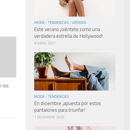
MODA
/
TENDENCIAS
/
VERANO
Este verano ¡siéntete como una
verdadera estrella de Hollywood!
8 ABRIL 2021
n los
MODA
/
TENDENCIAS
En diciembre ¡apuesta por estos
pantalones para triunfar!
1 DICIEMBRE 2020