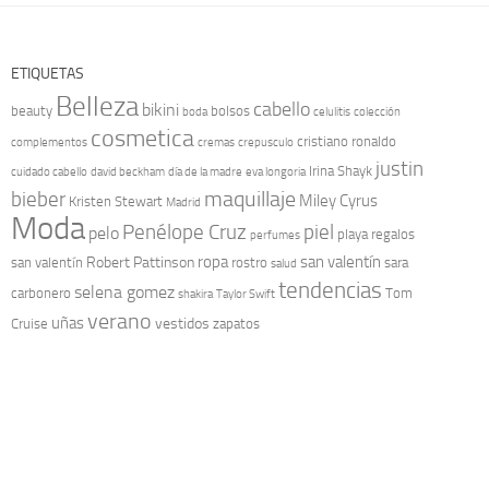
ETIQUETAS
Belleza
cabello
bikini
beauty
bolsos
boda
celulitis
colección
cosmetica
cristiano ronaldo
complementos
cremas
crepusculo
justin
Irina Shayk
cuidado cabello
david beckham
día de la madre
eva longoria
maquillaje
bieber
Miley Cyrus
Kristen Stewart
Madrid
Moda
Penélope Cruz
piel
pelo
playa
regalos
perfumes
ropa
san valentín
Robert Pattinson
san valentín
rostro
sara
salud
tendencias
selena gomez
carbonero
Tom
shakira
Taylor Swift
verano
uñas
vestidos
Cruise
zapatos