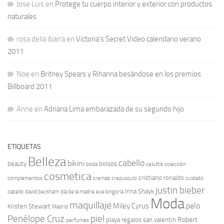
Jose Luis
en
Protege tu cuerpo interior y exterior con productos
naturales
rosa delia ibarra
en
Victoria’s Secret Video calendario verano
2011
Noe
en
Britney Spears y Rihanna besándose en los premios
Billboard 2011
Anne
en
Adriana Lima embarazada de su segundo hijo
ETIQUETAS
Belleza
cabello
bikini
beauty
bolsos
boda
celulitis
colección
cosmetica
cristiano ronaldo
complementos
cremas
crepusculo
cuidado
justin bieber
Irina Shayk
cabello
david beckham
día de la madre
eva longoria
Moda
maquillaje
pelo
Miley Cyrus
Kristen Stewart
Madrid
Penélope Cruz
piel
Robert
playa
regalos san valentín
perfumes